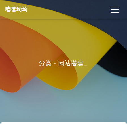
嘻嘻琦琦
分类 - 网站搭建
_