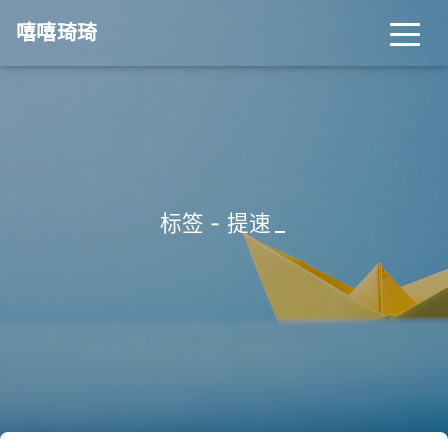
嘻嘻琦琦
标签 - 提速
_