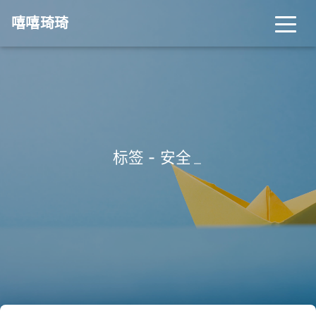
嘻嘻琦琦
标签 - 安全
_