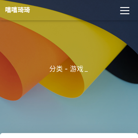
嘻嘻琦琦
分类 - 游戏
_