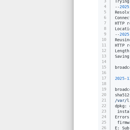
3
Trying
4
--
2025
5
Resolv
6
Connec
7
HTTP r
8
Locati
9
--
2025
10
Reusin
11
HTTP r
12
Length
13
Saving
14
15
broadc
16
17
2025
-
1
18
19
broadc
20
sha512
21
/var/
l
22
dpkg: 
23
 insta
24
Errors
25
 firmw
26
E: Sub