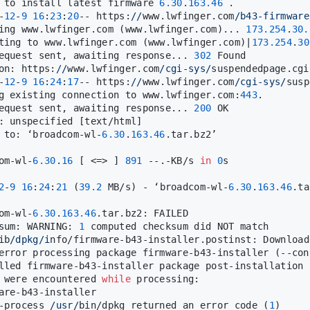
 to install latest firmware 
6.30
.
163.46
 .
-
12
-
9
16
:
23
:
20
-- https:
//
www.lwfinger.com
/b43-firmware
ing www.lwfinger.com (www.lwfinger.com)... 
173.254
.
30.
ting to www.lwfinger.com (www.lwfinger.com)|
173.254
.
30
equest sent, awaiting response... 
302
 Found
on: https:
//
www.lwfinger.com
/cgi-sys/
suspendedpage.cgi
-
12
-
9
16
:
24
:
17
-- https:
//
www.lwfinger.com
/cgi-sys/
susp
g existing connection to www.lwfinger.com:
443
.
equest sent, awaiting response... 
200
 OK
: unspecified [text/html]
 to: ‘broadcom-wl-
6.30
.
163.46
.tar.bz2’
om-wl-
6.30
.
16
 [ <=> ] 
891
 --.-KB/s 
in
0
s
2
-
9
16
:
24
:
21
 (
39.2
 MB/s) - ‘broadcom-wl-
6.30
.
163.46
.ta
om-wl-
6.30
.
163.46
.tar.bz2: FAILED
sum: WARNING: 
1
 computed checksum did NOT match
ib
/dpkg/i
nfo/firmware-b43-installer.postinst: Download
error processing package firmware-b43-installer (--con
lled firmware-b43-installer package post-installation 
 were encountered 
while
 processing:
are-b43-installer
-process 
/usr/
bin/dpkg returned an error code (
1
)