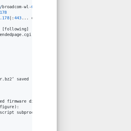
/
broadcom-wl-
6.30
.
163.46
.tar.bz2
178
.178
|:
443
... connected.
 [following]
endedpage.cgi
r.bz2’ saved [
891
]
ed firmware did not match known SHA512 checksum, abor
figure):
script subprocess returned error 
exit
 status 
1