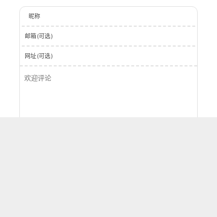
昵称
邮箱(可选)
网址(可选)
登录
提交
0
字
评论
按正序
按倒序
按热度
刷新