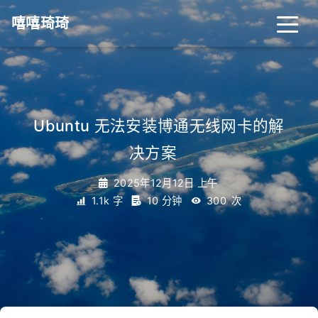
嘻嘻琦琦
Ubuntu 无法安装博通无线网卡的解
决方案
_
2025年12月12日 上午
1.1k 字
10 分钟
300
次