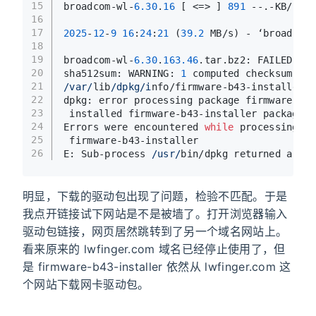
15
broadcom-wl-
6.30
.
16
 [ <=> ] 
891
 --.-KB/s 
in
16
17
2025
-
12
-
9
16
:
24
:
21
 (
39.2
 MB/s) - ‘broadcom-
18
19
broadcom-wl-
6.30
.
163.46
.tar.bz2: FAILED
20
sha512sum: WARNING: 
1
 computed checksum did
21
/var/
lib
/dpkg/i
nfo/firmware-b43-installer.p
22
dpkg: error processing package firmware-b43
23
 installed firmware-b43-installer package p
24
Errors were encountered 
while
 processing:
25
 firmware-b43-installer
26
E: Sub-process 
/usr/
bin/dpkg returned an er
明显，下载的驱动包出现了问题，检验不匹配。于是
我点开链接试下网站是不是被墙了。打开浏览器输入
驱动包链接，网页居然跳转到了另一个域名网站上。
看来原来的 lwfinger.com 域名已经停止使用了，但
是 firmware-b43-installer 依然从 lwfinger.com 这
个网站下载网卡驱动包。