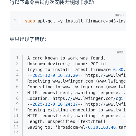
行以下命令尝试再次安装无线网卡驱动：
BASH
1
sudo
 apt-get -y install firmware-b43-instal
结果出现了错误：
AWK
1
A card known to work was found.
2
Unknown device(s) found: PCI id
3
Trying to install latest firmware 
6.30
.
163.
4
--
2025
-
12
-
9
16
:
23
:
20
-- https:
//
www.lwfinger
5
Resolving www.lwfinger.com (www.lwfinger.co
6
Connecting to www.lwfinger.com (www.lwfinge
7
HTTP request sent, awaiting response... 
302
8
Location: https:
//
www.lwfinger.com
/cgi-sys/
9
--
2025
-
12
-
9
16
:
24
:
17
-- https:
//
www.lwfinger
10
Reusing existing connection to www.lwfinger
11
HTTP request sent, awaiting response... 
200
12
Length: unspecified [text/html]
13
Saving to: ‘broadcom-wl-
6.30
.
163.46
.tar.bz2
14